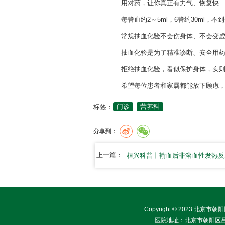
用对药，让你真正有力气、恢复快
每管血约2～5ml，6管约30ml，不
常规抽血化验不会伤身体、不会变
抽血化验是为了精准诊断、安全用
拒绝抽血化验，看似保护身体，实
希望每位患者和家属都能放下顾虑
标签：
门诊
营养科
分享到：
上一篇：
桓兴科普丨输血后非溶血性发热反应(上
Copyright © 2023 北京
医院地址：北京市朝阳区吕家营南