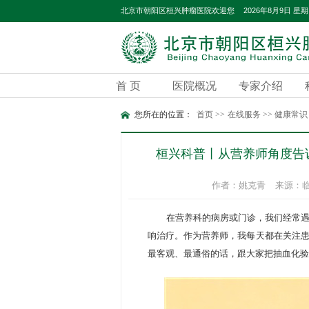
2026年8月9日 星
北京市朝阳区桓兴肿瘤医院欢迎您
首 页
医院概况
专家介绍
您所在的位置：
首页
>>
在线服务
>>
健康常识
桓兴科普丨从营养师角度告
作者：姚克青
来源：
在
营养科
的病房或
门诊
，我们经常遇
响治疗。作为营养师，我每天都在关注患
最客观、最通俗的话，跟大家把抽血化验