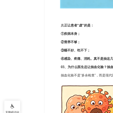
真
正让患者“虚”的是：
①疾病本身；
②营养不够；
③睡不好、吃不下；
④感染、疼痛、消耗。真不是抽这
03、
为什么医生总让抽血化验？
抽
抽血化验不是“多余检查”，而是现
无障碍访问