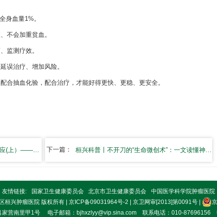
到全身血量1%。
虚、不会加重贫血。
药、监测疗效。
则延误治疗、增加风险。
，配合抽血化验，配合治疗，才能好得更快、更稳、更安全。
）——发病机理
下一篇：
桓兴科普丨不开刀的“生命微创术”：一文读懂神秘的介入科
友情链接:
国家卫生健康委员会
北京市卫生健康委员会
中国医学科学院肿瘤医院
市朝阳区桓兴肿瘤医院 版权所有 |
京ICP备09031964号-2
| 京卫网审[2013]第0091号 |
京
里甲1号 电子邮箱：bjhxzlyy@vip.sina.com 联系电话：010-87696156 投