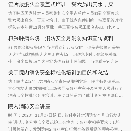
3.参会人员合理安排时间，按时到场参加培训后勤管理办公室
管片救援队全覆盖式培训一警六员出真水，灭真火的目的和总结
2023.06月14
为了响应国家针对人员密集和安全重点单位人员做到全覆盖式一
警六员出真水，灭真火培训。由于院内条件制约，特联系管片救
援队在本年度11月分两批，共三百多名员工报名参加。此次培
训目的是为了让大家真正达到见火不慌，抬手就灭的水平。并做
桓兴肿瘤医院 消防安全月消防知识宣传资料
到大多数人·能真正会使用消火栓和灭火器扑救初起火灾。提升
前 言你会报火警吗？当你遇到初起火灾时，你是先报警还是先
大家在发生初起火灾时自救和互救的能力。大家通过真实的操
灭火?当你被熊熊大火围困在火场，身陷绝境时，你能绝处逢
作，真正掌握了灭火器和消火栓的使用方法，大大降低初起火灾
生、脱离险境吗？这里将为你解答上述问题，当你看完它之后，
由于人为延误…
你将对消防安全知识有一个初步的了解，使你掌握终身受益的消
关于院内消防安全标准化培训的目的和总结
防安全基本知识.切记，生命无法重来，安全不能等待，一次意
为了院内2024年度消防安全责任制顺利实施，院内特外请第三
外，终身遗憾，为了您和您的家庭幸福，请务必重视您工作、学
方公司培训师到院内给上级领导及各科室主任及科室人员进行了
习、生活场所的消防安全。消防安全不容忽视，消防学习不得敷
消防安全标准化专项培训。主要目的是为了能让各科室明确自身
衍。一年一度…
的消防责任，了解自己在发生突发事件时应该做什么，要去做什
院内消防安全讲座
么。能在第一时间对突发事件进行有效控制，降低发生重大安全
时 间：2023年11月07日题 目: 各科室针对消防安全月自行培训
事故的风险。提高突发事件处置的效率和能力。此次培训共有各
主 讲 人: 各科室安全员或护士长地 址：各科室相关要求：1.培
科室负责人或基层人员48人到场参加。到场人员均签到后进行
训照片留存，发到群内2.各科室自行留存备案后勤管理办公室
培训。大家学…