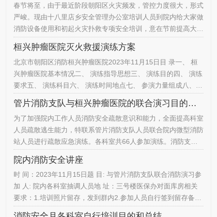
春节将至，由于最近阶段朝阳区火灾频发，管控力度很大，形式
严峻。现由十八里店乡安全管理办公室培训人员到院内给大家做
消防设备使用和初起火灾扑救专项安全培训，意在节前提高大家
安全风险隐患意识，提升检查火灾隐患及扑救初起火灾能力。本
桓兴肿瘤医院灭火救援演练方案
次共40名各科室负责人或科室人员到场参加培训。在此次培训
北京市朝阳区消防桓兴肿瘤医院2023年11月15日目 录一、 桓
中，各位参加培训人员学习了各类火灾应选取灭火器类型，灭火
兴肿瘤医院基本情况二、 演练指导思想三、 演练目的四、 演练
器使用，如何进行疏散逃生等和大家生命安全息息相关的消防知
要求五、 演练科目六、 演练时间地点七、 参演力量组成八、
识。望大家…
演练流程九、 主体建筑外观效果图十、 总平面图及内部消防水
管片消防支队与桓兴肿瘤医院的联合演习目的和总结
源十一、桓兴肿瘤医院疏散路线图十二、桓兴肿瘤医院参演力量
为了加强院内工作人员消防安全疏散意识和能力，全面提高科室
集结位置图十三、演习行车路线图十四、 桓兴肿瘤医院被困人
人员疏散逃生能力，特联系管片消防支队人员联合院内微型消防
员位置图十五、 桓兴肿瘤医院演习力量部署图十…
站人员进行疏散应急演练。各科室共66人参加演练。消防支队
派出两辆消防救援车辆及各类消防器材配合我单位进行疏散演
院内消防安全讲座
练。模拟着火区域为三号楼一层中药房。人员组织疏散逃生，伤
时 间：2023年11月15日题 目: 与管片消防支队联合消防演习参
员救援，及火场管控。让参加人员亲身感受到火灾发生后应该做
加 人: 院内各科室抽调人员地 址：三号楼医保办对面库房相关
什么，需要做什么。明确微型消防站和中控人员各岗位在发生火
要求：1.培训照片留存，发到群内2.参加人员自行签到留存备案
情时的工作职…
3.科室人员积极参加，按要求完成各项安全工作。后勤管理办公
消防安全月各科室自行培训目的和总结