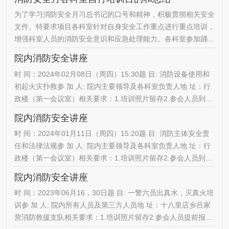
室2023.11月14
为了学习消防安全月习总书记的口号和精神，积极贯彻相关安全
文件。特要求项目各科室针对自身安全工作重点进行重点培训，
增强科室人员的消防安全意识和应急处理能力。各科室参加踊
跃，主要针对消火栓，灭火器使用。重病伤员转移等工作进行专
院内消防安全讲座
业培训和演练。旨在发生类似事件时，能以最快速，有效的方法
时 间：2024年02月08日（周四）15:30题 目: 消防设备使用和
完善处理，确保医患人员和自己员工的生命和财产安全得到有效
初起火灾扑救参 加 人: 院内主要领导及各科室负责人地 址：行
保障。
政楼（第一会议室）相关要求：1.培训照片留存2.参会人员到场
自行签到3.参会人员合理安排时间，按时到场参加会议后勤管理
院内消防安全讲座
办公室2024-02-08
时 间：2024年01月11日（周四）15:20题 目: 消防主体安全责
任和法律法规参 加 人: 院内主要领导及各科室负责人地 址：行
政楼（第一会议室）相关要求：1.培训照片留存2.参会人员到场
自行签到3.参会人员合理安排时间，按时到场参加会议后勤管理
院内消防安全讲座
办公室2024-01-11
时 间：2023年06月16，30日题 目: 一警六员出真水，灭真火培
训参 加 人: 院内所有人员及第三方人员地 址：十八里店乡吕家
营消防救援支队相关要求：1.培训照片留存2.参会人员提前报名