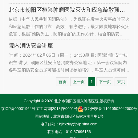
2023.11月07
北京市朝阳区桓兴肿瘤医院灭火和应急疏散预案（2023年）
依据《中华人民共和国消防法》，为保证在发生火灾事故时灭火
和应急疏散工作的可靠、高效、有序进行，最大限度地减轻火灾
危害，根据“预防为主，防消结合”的工作方针，结合消防安
全“四个能力”要求，及医院易发生火灾事故的环节、特点和实
院内消防安全讲座
际，制定本预案。单位发生火灾时，立即实施灭火和应急疏散预
时 间：2024年02月05日（周一 ）14:30题 目: 医院消防安全知
案，务必做到及时报警，迅速扑救火灾，及时疏散人员。一、组
识主 讲 人: 朝阳区社安应急消防办公室地 址：第一会议室院内
织机构医院灭火和应急疏散工作由两个梯队组成，第一梯队人员
各科室消防安全员尽可能按时到场参加培训，科室人员也可到场
为着火科室…
参加，到场后不要忘记签到。培训时间四十分钟左右。望各科室
首页
上一页
1
下一页
末页
培训人员合理安排自己时间，不要迟到。后勤管理办公室2024-
02-05
Copyright © 2020 北京市朝阳区桓兴肿瘤医院 版权所有
京ICP备09031964号
京卫网审[2013]第0091号
京公网安备 11010502042000号
医院地址：北京市朝阳区吕家营南里甲1号
电子邮箱：bjhxzlyy@vip.sina.com
联系电话：010-87696156