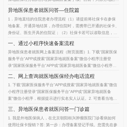
经开通网上备案登记渠道，参保人可以通过“国家医保服务平台
异地医保患者就医问答—住院篇
APP”、各地微信公众号、小程序等线上渠道办理备案手续，具
1．异地直结的住院患者办理流程（1）请提前将社保卡在参保
体方式请您咨询参保地医保经办机构。第二步：预约挂号微信公
地备案、开通异地结算，办理住院时，需携带已开通的社保卡、
众号关注“北京朝阳桓兴肿瘤医院医院”预约我院门诊号源。第三
身份证、医生开具的住院证；（2）社保卡若可以读取信息，按
步：取号…
异地医保费别办理；（3）社保卡若无法正常读取信息，则需按
一、通过小程序快速备案流程
自费身份进行住院登记，住院期间备案成功后携带社保卡到住院
异地医保患者就医网上备案流程（附页面图）1. 下载“国家医保
收费处进行医保登记更改费别。如已出院则无法更改费别，只能
服务平台”APP或搜索“国家异地就医备案”微信小程序注册登
全额结算联系参保地回当地手工报销。2．住院费用手工报销需
录“国家医保服务平台”APP或“国家异地就医备案”微信小程序，
要准备哪些资料…
根据提示进行实名实人认证。2. 异地就医网上备案操作指南查
二、网上查询就医地医保经办电话流程
询打开“国家医保服务平台”APP或“国家异地就医备案”微信小程
1. 下载“国家医保服务平台”APP或搜索“国家异地就医备案”微信
序，点击首页在线办理下的“异地备案”进入“异地备案”页面，点
小程序注册登录“国家医保服务平台”APP或“国家异地就医备
击“异地就医备案操作指南”查询备案流程。3. 跨省异地就医…
案”微信小程序，根据提示进行实名实人认证。2. 可查看当地医
保中心的咨询电话等信息。
三、异地医保患者就医问答一门诊篇
1. 我是外地医保病人，在北京朝阳桓兴肿瘤医院门诊看病如何
使用社保卡报销？答: 第一步：办理备案登记手续。您需先在参