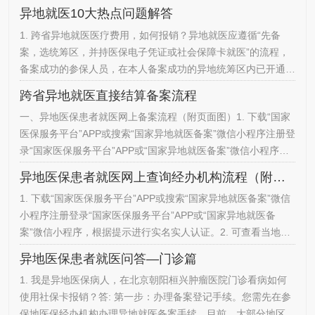
异地就医10大热点问题解答
1. 跨省异地就医医疗费用，如何报销？异地就医应遵循“先备
案，选统筹区，并持医保电子凭证或社会保障卡就医”的流程，
备案成功的参保人员，在本人备案成功的异地统筹区内已开通跨
省异地就医直接结算业务的定点医药机构就医、购药等，可持医
跨省异地就医直接结算备案流程
保电子凭证或社会保障卡直接结算费用。2. 参保人员如何办理
一、异地医保患者就医网上备案流程（附页面图）1. 下载“国家
异地就医备案？参保人员跨省异地就医前，需办理跨省异地就医
医保服务平台”APP或搜索“国家异地就医备案”微信小程序注册登
备案。备案手续可通过国家医保服务平台APP、国家异地就医备
录“国家医保服务平台”APP或“国家异地就医备案”微信小程序，
案小程序或…
根据提示进行实名实人认证。2. 异地就医网上备案操作指南查
异地医保患者就医网上查询经办机构流程（附页面图）
询打开“国家医保服务平台”APP或“国家异地就医备案”微信小程
1. 下载“国家医保服务平台”APP或搜索“国家异地就医备案”微信
序，点击首页在线办理下的“异地备案”进入“异地备案”页面，点
小程序注册登录“国家医保服务平台”APP或“国家异地就医备
击“异地就医备案操作指南”查询备案流程。3. 跨省异地…
案”微信小程序，根据提示进行实名实人认证。2. 可查看当地医
保中心的咨询电话等信息。
异地医保患者就医问答—门诊篇
1. 我是异地医保病人，在北京朝阳桓兴肿瘤医院门诊看病如何
使用社保卡报销？答: 第一步：办理备案登记手续。您需先在参
保地医保经办机构办理异地就医备案手续。目前，大部分地区已