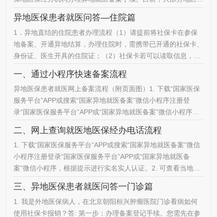
经开通网上备案登记渠道，参保人可以通过“国家医保服务平台
异地医保患者就医问答—住院篇
APP”、各地微信公众号、小程序等线上渠道办理备案手续，具
1．异地直结的住院患者办理流程（1）请提前将社保卡在参保
体方式请您咨询参保地医保经办机构。第二步：预约挂号微信公
地备案、开通异地结算，办理住院时，需携带已开通的社保卡、
众号关注“北京朝阳桓兴肿瘤医院医院”预约我院门诊号源。第三
身份证、医生开具的住院证；（2）社保卡若可以读取信息，按
步：取号…
异地医保费别办理；（3）社保卡若无法正常读取信息，则需按
一、通过小程序快速备案流程
自费身份进行住院登记，住院期间备案成功后携带社保卡到住院
异地医保患者就医网上备案流程（附页面图）1. 下载“国家医保
收费处进行医保登记更改费别。如已出院则无法更改费别，只能
服务平台”APP或搜索“国家异地就医备案”微信小程序注册登
全额结算联系参保地回当地手工报销。2．住院费用手工报销需
录“国家医保服务平台”APP或“国家异地就医备案”微信小程序，
要准备哪些资料…
根据提示进行实名实人认证。2. 异地就医网上备案操作指南查
二、网上查询就医地医保经办电话流程
询打开“国家医保服务平台”APP或“国家异地就医备案”微信小程
1. 下载“国家医保服务平台”APP或搜索“国家异地就医备案”微信
序，点击首页在线办理下的“异地备案”进入“异地备案”页面，点
小程序注册登录“国家医保服务平台”APP或“国家异地就医备
击“异地就医备案操作指南”查询备案流程。3. 跨省异地就医…
案”微信小程序，根据提示进行实名实人认证。2. 可查看当地医
保中心的咨询电话等信息。
三、异地医保患者就医问答一门诊篇
1. 我是外地医保病人，在北京朝阳桓兴肿瘤医院门诊看病如何
使用社保卡报销？答: 第一步：办理备案登记手续。您需先在参