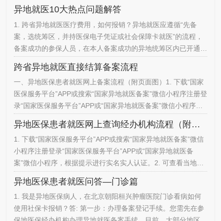
异地就医10大热点问题解答
1. 跨省异地就医医疗费用，如何报销？异地就医应遵循“先备
案，选统筹区，并持医保电子凭证或社会保障卡就医”的流程，
备案成功的参保人员，在本人备案成功的异地统筹区内已开通跨
省异地就医直接结算业务的定点医药机构就医、购药等，可持医
跨省异地就医直接结算备案流程
保电子凭证或社会保障卡直接结算费用。2. 参保人员如何办理
一、异地医保患者就医网上备案流程（附页面图）1. 下载“国家
异地就医备案？参保人员跨省异地就医前，需办理跨省异地就医
医保服务平台”APP或搜索“国家异地就医备案”微信小程序注册登
备案。备案手续可通过国家医保服务平台APP、国家异地就医备
录“国家医保服务平台”APP或“国家异地就医备案”微信小程序，
案小程序或…
根据提示进行实名实人认证。2. 异地就医网上备案操作指南查
异地医保患者就医网上查询经办机构流程（附页面图）
询打开“国家医保服务平台”APP或“国家异地就医备案”微信小程
1. 下载“国家医保服务平台”APP或搜索“国家异地就医备案”微信
序，点击首页在线办理下的“异地备案”进入“异地备案”页面，点
小程序注册登录“国家医保服务平台”APP或“国家异地就医备
击“异地就医备案操作指南”查询备案流程。3. 跨省异地…
案”微信小程序，根据提示进行实名实人认证。2. 可查看当地医
保中心的咨询电话等信息。
异地医保患者就医问答—门诊篇
1. 我是异地医保病人，在北京朝阳桓兴肿瘤医院门诊看病如何
使用社保卡报销？答: 第一步：办理备案登记手续。您需先在参
保地医保经办机构办理异地就医备案手续。目前，大部分地区已