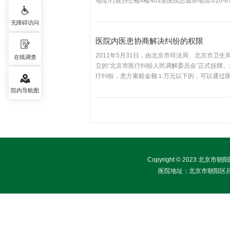
地址∶行政办公楼4楼403室医院总值班电话∶010-8769
办公室工作时间：周一至周五，8：00-11∶30， 13∶
无障碍访问
医院内医患协商解决纠纷的权限
2011年5月31日，由北京市司法局、北京市卫
在线调查
立的“北京市医疗纠纷人民调解委员会”正式挂牌
疗纠纷，患方索赔金额１万元以下的，可以通过
会或诉讼方式予以解决。2019年1月18日，北京
院内导航图
Copyright © 2023 北京
医院地址：北京市朝阳区吕家营南