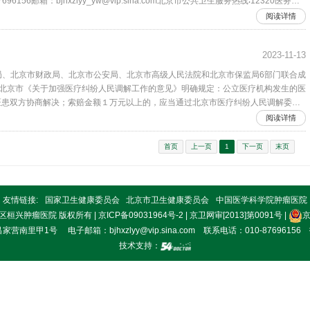
6156邮箱：bjhxzlyy_yw@vip.sina.com北京市公共卫生服务热线∶12320医务部
30-17∶00其…
阅读详情
2023-11-13
生局、北京市财政局、北京市公安局、北京市高级人民法院和北京市保监局6部门联合成
。北京市《关于加强医疗纠纷人民调解工作的意见》明确规定：公立医疗机构发生的医
医患双方协商解决；索赔金额１万元以上的，应当通过北京市医疗纠纷人民调解委员
市司法局 …
阅读详情
首页
上一页
1
下一页
末页
友情链接:
国家卫生健康委员会
北京市卫生健康委员会
中国医学科学院肿瘤医院
市朝阳区桓兴肿瘤医院 版权所有 |
京ICP备09031964号-2
| 京卫网审[2013]第0091号 |
京
里甲1号 电子邮箱：bjhxzlyy@vip.sina.com 联系电话：010-87696156 投
技术支持：