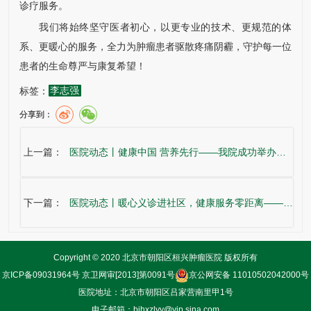
诊疗服务。
我们将始终坚守医者初心，以更专业的技术、更规范的体
系、更暖心的服务，全力为肿瘤患者驱散疼痛阴霾，守护每一位
患者的生命尊严与康复希望！
标签：
李志强
分享到：
上一篇：
医院动态丨健康中国 营养先行——我院成功举办第十二届全民营养周大型公益义诊活动
下一篇：
医院动态丨暖心义诊进社区，健康服务零距离——我院圆满完成世界家庭医生日联合义诊活动
Copyright © 2020 北京市朝阳区桓兴肿瘤医院 版权所有
京ICP备09031964号
京卫网审[2013]第0091号
京公网安备 11010502042000号
医院地址：北京市朝阳区吕家营南里甲1号
电子邮箱：bjhxzlyy@vip.sina.com